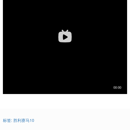
标签:
胜利赛马10