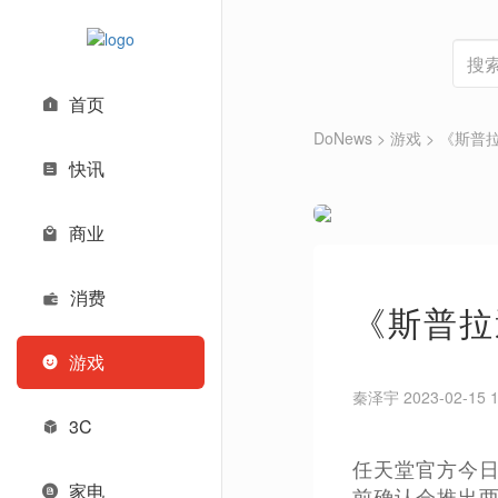
首页
DoNews
>
游戏
>
《斯普拉遁
快讯
商业
消费
《斯普拉遁
游戏
秦泽宇 2023-02-15 1
3C
任天堂官方今日公
家电
前确认会推出两