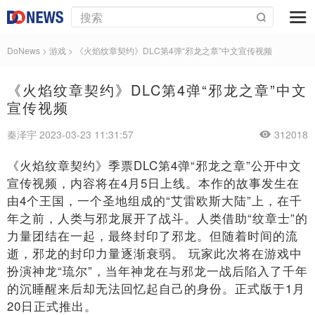
DoNews
>
游戏
>
《火焰纹章契约》DLC第4弹“邪龙之章”中文宣传视频
《火焰纹章契约》DLC第4弹“邪龙之章”中文
宣传视频
秦泽宇 2023-03-23 11:31:57
312018
《火焰纹章契约》季票DLC第4弹“邪龙之章”公开中文
宣传视频，内容将在4月5日上线。本作的故事发生在
由4个王国，一个圣地组成的“艾雷欧斯大陆”上，在千
年之前，人类与邪龙展开了战斗。人类借助“纹章士”的
力量团结在一起，最终封印了邪龙。但随着时间的流
逝，邪龙的封印力量逐渐衰弱。 玩家此次将在游戏中
扮演神龙“琉尔”，当年神龙在与邪龙一战后陷入了千年
的沉睡醒来后却无法回忆起自己的身份。正式版于1月
20日正式推出。