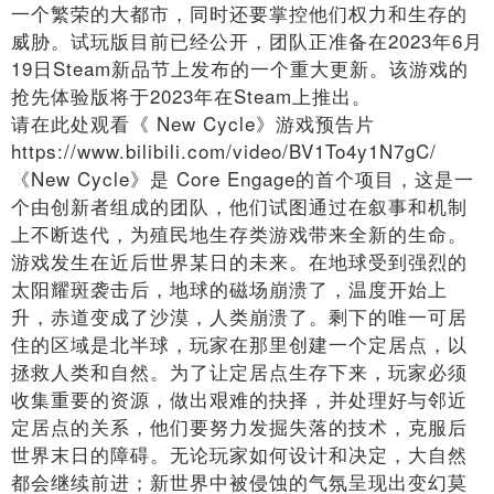
一个繁荣的大都市，同时还要掌控他们权力和生存的
威胁。试玩版目前已经公开，团队正准备在2023年6月
19日Steam新品节上发布的一个重大更新。该游戏的
抢先体验版将于2023年在Steam上推出。
请在此处观看《 New Cycle》游戏预告片
https://www.bilibili.com/video/BV1To4y1N7gC/
《New Cycle》是 Core Engage的首个项目，这是一
个由创新者组成的团队，他们试图通过在叙事和机制
上不断迭代，为殖民地生存类游戏带来全新的生命。
游戏发生在近后世界某日的未来。在地球受到强烈的
太阳耀斑袭击后，地球的磁场崩溃了，温度开始上
升，赤道变成了沙漠，人类崩溃了。剩下的唯一可居
住的区域是北半球，玩家在那里创建一个定居点，以
拯救人类和自然。为了让定居点生存下来，玩家必须
收集重要的资源，做出艰难的抉择，并处理好与邻近
定居点的关系，他们要努力发掘失落的技术，克服后
世界末日的障碍。无论玩家如何设计和决定，大自然
都会继续前进；新世界中被侵蚀的气氛呈现出变幻莫