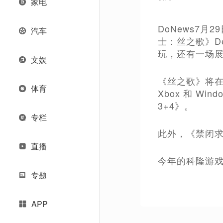
家电
DoNews7
汽车
士：丝之歌》De
玩，还有一场展
文娱
《丝之歌》将在
体育
Xbox 和 Wi
3+4》。
专栏
此外，《禁闭求
直播
今年的科隆游戏展
专题
APP