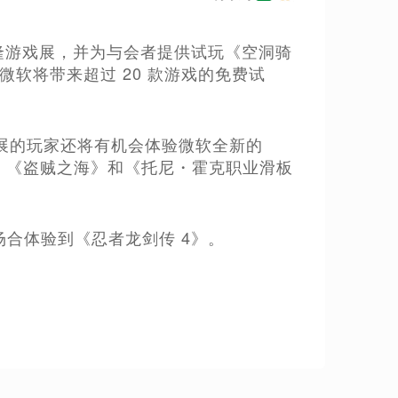
科隆游戏展，并为与会者提供试玩《空洞骑
机。微软将带来超过 20 款游戏的免费试
。参展的玩家还将有机会体验微软全新的
oblox》《盗贼之海》和《托尼・霍克职业滑板
合体验到《忍者龙剑传 4》。