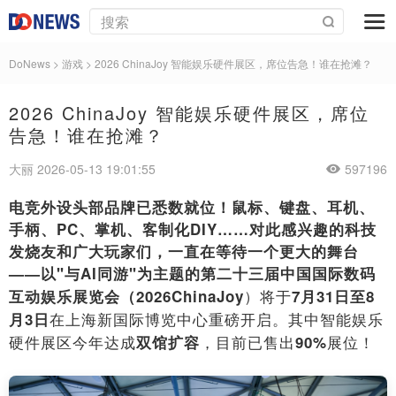
DoNews
>
游戏
>
2026 ChinaJoy 智能娱乐硬件展区，席位告急！谁在抢滩？
2026 ChinaJoy 智能娱乐硬件展区，席位
告急！谁在抢滩？
大丽 2026-05-13 19:01:55
597196
电竞外设头部品牌已悉数就位！鼠标、键盘、耳机、
手柄、PC、掌机、客制化DIY……对此感兴趣的科技
发烧友和广大玩家们，一直在等待一个更大的舞台
——以"与AI同游"为主题的
第二十三届中国国际数码
）将于
互动娱乐展览会（2026ChinaJoy
7月31日至8
在上海新国际博览中心重磅开启。其中智能娱乐
月3日
硬件展区今年达成
，目前已售出
展位！
双馆扩容
90%