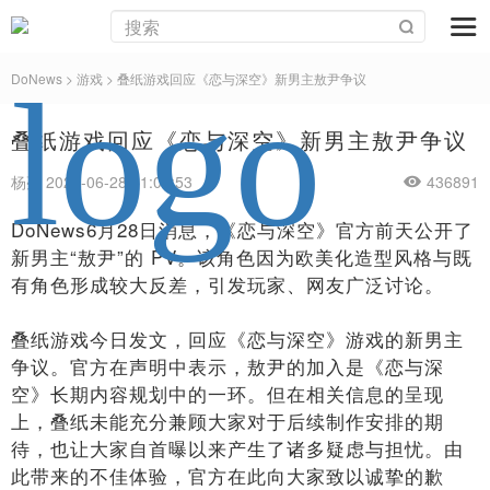
DoNews
>
游戏
>
叠纸游戏回应《恋与深空》新男主敖尹争议
叠纸游戏回应《恋与深空》新男主敖尹争议
杨亮 2026-06-28 21:02:53
436891
DoNews6月28日消息，《恋与深空》官方前天公开了
新男主“敖尹”的 PV。该角色因为欧美化造型风格与既
有角色形成较大反差，引发玩家、网友广泛讨论。
叠纸游戏今日发文，回应《恋与深空》游戏的新男主
争议。官方在声明中表示，敖尹的加入是《恋与深
空》长期内容规划中的一环。但在相关信息的呈现
上，叠纸未能充分兼顾大家对于后续制作安排的期
待，也让大家自首曝以来产生了诸多疑虑与担忧。由
此带来的不佳体验，官方在此向大家致以诚挚的歉