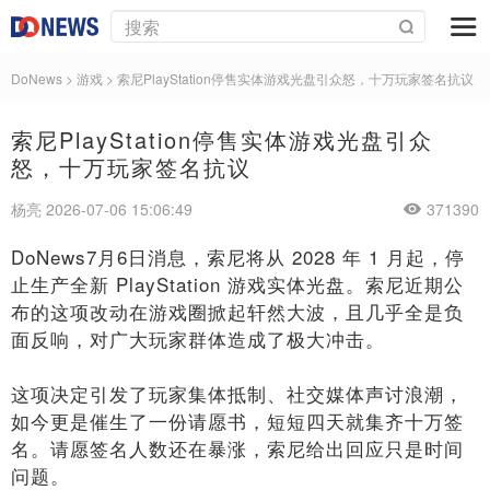
DoNews
>
游戏
>
索尼PlayStation停售实体游戏光盘引众怒，十万玩家签名抗议
索尼PlayStation停售实体游戏光盘引众
怒，十万玩家签名抗议
杨亮 2026-07-06 15:06:49
371390
DoNews7月6日消息，索尼将从 2028 年 1 月起，停
止生产全新 PlayStation 游戏实体光盘。索尼近期公
布的这项改动在游戏圈掀起轩然大波，且几乎全是负
面反响，对广大玩家群体造成了极大冲击。
这项决定引发了玩家集体抵制、社交媒体声讨浪潮，
如今更是催生了一份请愿书，短短四天就集齐十万签
名。请愿签名人数还在暴涨，索尼给出回应只是时间
问题。