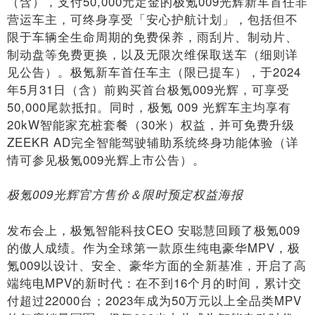
（含），支付50,000元定金的极氪009光辉新车首任非
营运车主，可终身享受「安心护航计划」，包括但不
限于车辆全生命周期的免费保养，雨刮片、制动片、
制动盘等免费更换，以及无限次维保取送车（细则详
见公告）。极氪新车首任车主（限已提车），于2024
年5月31日（含）前购买首台极氪009光辉，可享受
50,000尾款抵扣。同时，极氪 009 光辉车主均享有
20kW智能家充桩套餐（30米）权益，并可免费升级
ZEEKR AD完全智能驾驶辅助系统终身功能体验（详
情可参见极氪009光辉上市公告）。
极氪009光辉官方售价＆限时预定权益海报
发布会上，极氪智能科技CEO 安聪慧回顾了极氪009
的傲人成绩。作为全球第一款原生纯电豪华MPV，极
氪009以设计、安全、豪华方面的全新基准，开启了高
端纯电MPV的新时代：在不到16个月的时间，累计交
付超过22000台；2023年成为50万元以上全品类MPV