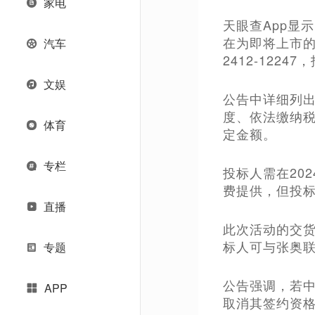
家电
天眼查App显
在为即将上市的
汽车
2412-122
文娱
公告中详细列
度、依法缴纳
体育
定金额。
专栏
投标人需在20
费提供，但投
直播
此次活动的交货
标人可与张奥联系，
专题
公告强调，若
APP
取消其签约资