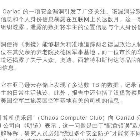
 Cariad 的一项安全漏洞引发了广泛关注。该漏洞导
置信息和个人身份信息暴露在互联网上长达数月。这一
客组织透露，泄露的数据将车主的位置信息与个人身份
漏洞使得《明镜》能够极为精准地追踪两名德国政治人
定位在其父亲的养老院及德国军事基地，而一位市长的
道还揭露了关于大众、奥迪、西雅特和斯柯达等品牌的电
详细信息。
它在亚马逊云存储上发现了多达数 TB 的数据，记录了
主的日常生活轨迹。此外，报告中还包括了汉堡警察局
与美国空军兰施泰因空军基地有关的司机的信息。
机俱乐部”（Chaos Computer Club）向 Cari
iad 公司向《明镜》表示，这一问题是由于“配置错误
解释称，研究人员必须“绕过多个安全防护”才能将不