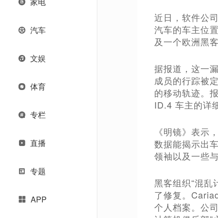
家电
近日，软件公司
汽车的车主位
汽车
及一个欧洲黑
文娱
据报道，这一
成员的行踪被
体育
的移动轨迹。报
ID.4 车主的
专栏
《明镜》表示，
直播
数据能揭示出车
领袖以及一些
专题
黑客组织“混乱计算
了修复。Car
APP
个人档案。公司