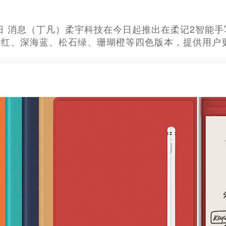
9月9日 消息（丁凡）柔宇科技在今日起推出在柔记2智
砂红、深海蓝、松石绿、珊瑚橙等四色版本，提供用户