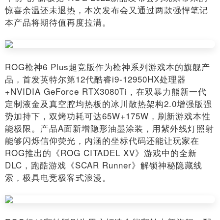
惊喜余温还未退热，本次发布会又通过两款强悍笔记
本产品将期待值再度拉满。
ROG枪神6 Plus超竞版作为枪神系列游戏本的旗舰产
品，首发英特尔第12代酷睿i9-12950HX处理器
+NVIDIA GeForce RTX3080Ti，在双暴力熊新一代
定制液金及真空腔均热板的冰川散热架构2.0增强版强
势加持下，双烤功耗可达65W+175W，刷新游戏本性
能极限。产品A面新增隐形油墨涂装，用紫外线灯照射
能够闪烁信仰荧光，内涵的坐标代码还能让玩家在
ROG推出的《ROG CITADEL XV》游戏中的全新
DLC，跑酷游戏《SCAR Runner》解锁神秘隐藏线
索，极具电竞极客式浪漫。