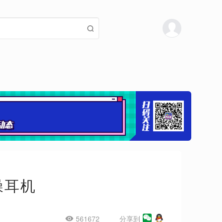
降噪耳机
561672
分享到