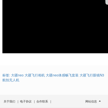
标签:
大疆neo
大疆飞行相机
大疆neo体感畅飞套装
大疆飞行眼镜N3
航拍无人机
关于我们
|
电子协议
|
合作联系
|
网站信息