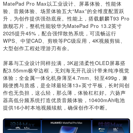
MatePad Pro Max以工业设计、屏幕体验、性能体
验、音频体验、场景体验五大“Max”的全维度配置跃
升，为创作提供强劲底座。性能上，搭载麒麟T93 Pro
旗舰芯片，整机性能较华为MatePad Pro 13.2英寸
2025提升45%，配合强悍散热系统，可流畅运行
WPS、中望CAD、剪映等PC级应用，4K视频剪辑、
大型创作工程处理游刃有余。
屏幕与工业设计同样拉满，3K超清柔性OLED屏幕搭
配3.55mm极窄边框，无刘海无开孔设计带来纯净视觉
体验；全金属一体化机身薄至4.7mm、轻至499g，兼
顾便携与质感，是全球最轻薄13+英寸平板，长时间创
作也无负担，这么轻，那么薄，体验杠杠好。六扬声
器高低分频系统打造优质音频体验，10400mAh电池
提供16小时本地视频续航，确保创作不中断。