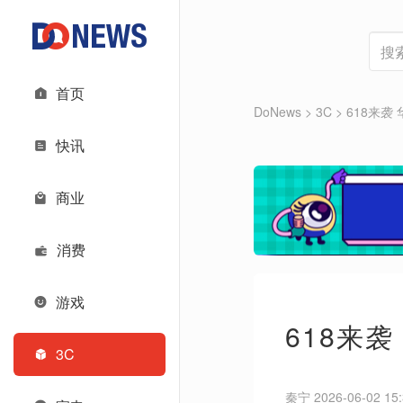
首页
DoNews
>
3C
>
618来
快讯
商业
消费
游戏
618来
3C
秦宁 2026-06-02 15: