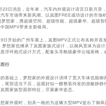
车2月23日消息，近年来，汽车内外观设计语言日新月
汽车市场带来新风潮。以岚图FREE成功设计的市场
图梦想家，携超级空间、超级性能、超级豪华、超级
中国MPV带来全新格局。
1月19日开始的广州车展上，岚图MPV正式公布名称并
时，梦想家也继承了岚图家族式设计，以御风宽体为设
悬浮环抱式设计方式，配备头等舱级豪华云端座椅，
风而行
计的基础上，梦想家的外观设计演绎了宽大车体也能御
念，尾部适当下压，远观好似一艘整装待发的游艇静静
续岚图家族型面部特征，尽展豪华姿态。
想家外观时，别具一格的为这辆大型MPV提出了御风