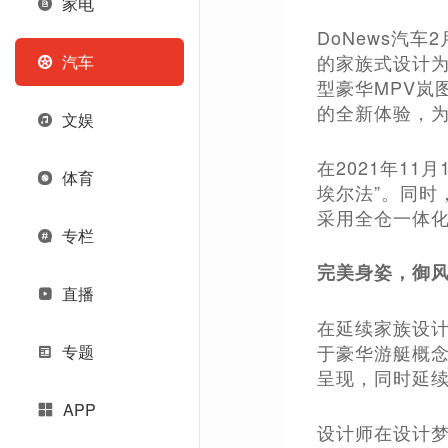
家电
DoNews汽
的家族式设计为
汽车
型豪华MPV岚
的全新体验，为
文娱
在2021年1
体育
埃尔法”。同
采用全仓一体化
专栏
完美身姿，御
直播
在延续家族设
于豪华游艇概
专题
呈现，同时延
APP
设计师在设计梦