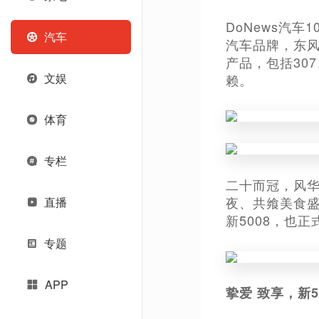
DoNews汽
汽车
汽车品牌，东
产品，包括307
文娱
赖。
体育
专栏
二十而冠，风
夜、共飨美食
直播
新5008，也
专题
APP
挚爱 致享，新5