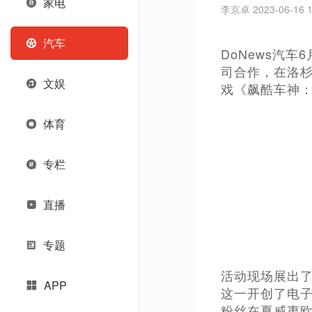
家电
李京卓 2023-06-16 1
汽车
DoNews汽车
司合作，在洛杉矶“
文娱
戏《飙酷车神：轰
体育
专栏
直播
专题
活动现场展出了一
APP
这一开创了电
粉丝在夏威夷