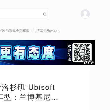
瞻会”展示游戏全新车型：兰博基尼Revuelto
矶“Ubisoft
全新车型：兰博基尼