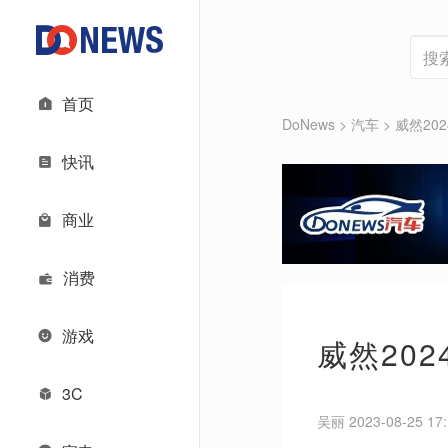
首页
DoNews
>
汽车
>
威然20
快讯
商业
消费
游戏
威然20
3C
吴丽 2023-08-25 17: