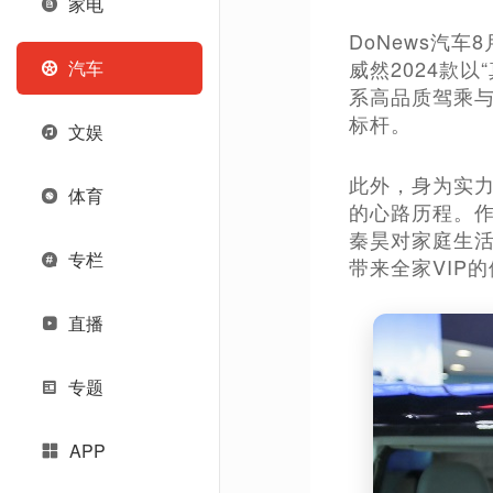
家电
DoNews汽车
威然2024款
汽车
系高品质驾乘与
标杆。
文娱
此外，身为实
体育
的心路历程。
秦昊对家庭生活
专栏
带来全家VIP
直播
专题
APP