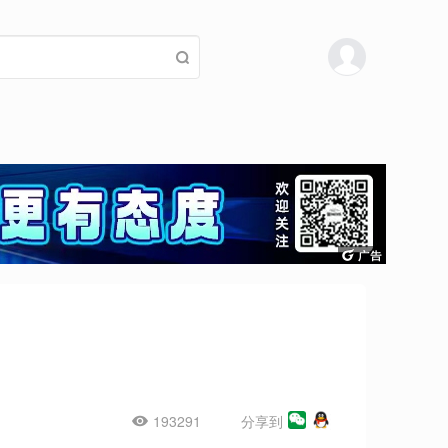
193291
分享到