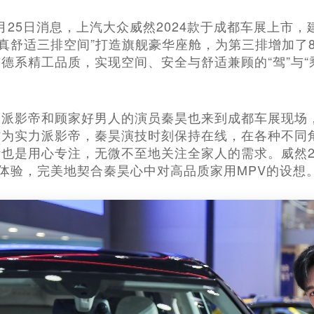
8月25日消息，上汽大众威然2024款于成都车展上市，建
以“真舒适三排空间”打造旗舰豪华座舱，为第三排增加了
德系精工品质，实现空间、安全与舒适兼顾的“驾”与“
力派影帝和顾家好男人的演员秦昊也来到成都车展现场
作为实力派影帝，秦昊演技时刻保持在线，在各种不同
也是用心专注，无微不至地关注全家人的需求。威然2
的体验，完美地契合秦昊心中对高品质家用MPV的设想