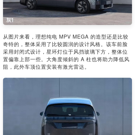
从图片来看，理想纯电 MPV MEGA 的造型还是比较
奇特的，整体采用了比较圆润的设计风格。该车前脸
采用封闭式设计，星环灯位于风挡玻璃下方，整体位
置偏靠上部一些。大角度倾斜的 A 柱也将助力降低风
阻，此外车顶位置安装有激光雷达。