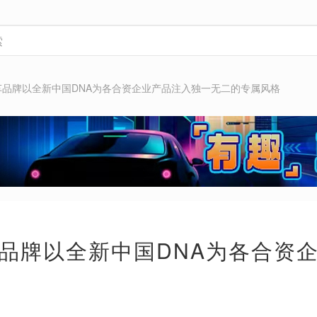
车品牌以全新中国DNA为各合资企业产品注入独一无二的专属风格
品牌以全新中国DNA为各合资