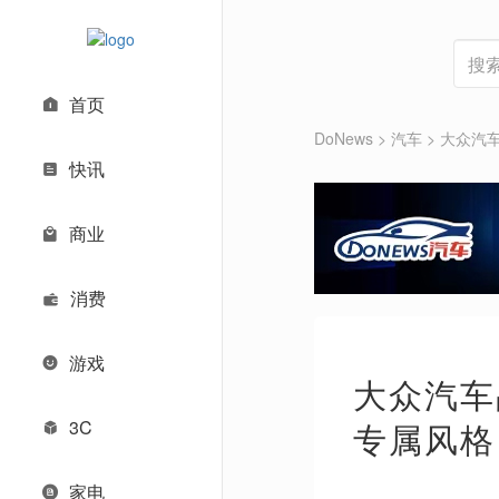
首页
DoNews
>
汽车
>
大众汽
快讯
商业
消费
游戏
大众汽车
3C
专属风格
家电