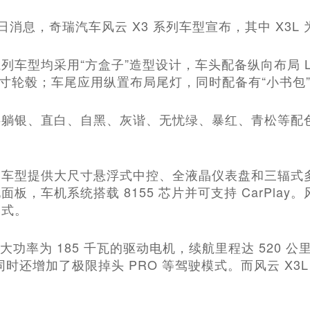
18日消息，奇瑞汽车风云 X3 系列车型宣布，其中 X
列车型均采用“方盒子”造型设计，车头配备纵向布局 
 英寸轮毂；车尾应用纵置布局尾灯，同时配备有“小书包
躺银、直白、自黑、灰谐、无忧绿、暴红、青松等配色，
列车型提供大尺寸悬浮式中控、全液晶仪表盘和三辐式
，车机系统搭载 8155 芯片并可支持 CarPlay。风云
模式。
最大功率为 185 千瓦的驱动电机，续航里程达 520 公
，同时还增加了极限掉头 PRO 等驾驶模式。而风云 X3