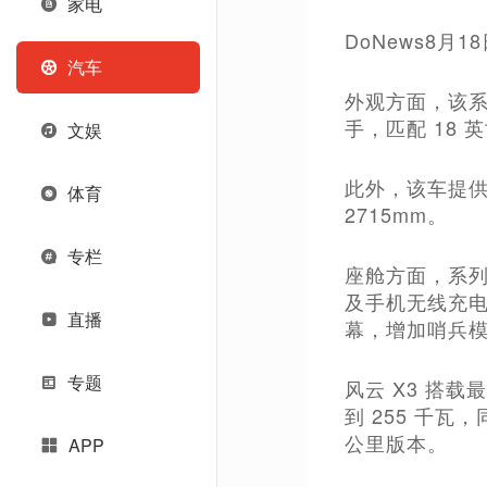
家电
DoNews8月
汽车
外观方面，该系
手，匹配 18
文娱
此外，该车提供
体育
2715mm。
专栏
座舱方面，系
及手机无线充电面板
直播
幕，增加哨兵
专题
风云 X3 搭载
到 255 千瓦
公里版本。
APP