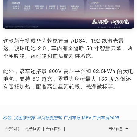
这款新车搭载华为乾崑智驾 ADS4、192 线激光雷
达、琥珀电池 2.0，车内有全隔断 50 寸智慧云幕、两
个冷暖箱、密码箱和前后舱对讲系统。
此外，该车还搭载 800V 高压平台和 62.5kWh 的大电
池包，支持 5C 超充，零重力座椅最大 166 度放倒还
有腿托加热，配备高定星河轮毂、悬浮徽标等。
标签:
岚图梦想家
华为乾崑智驾
广州车展
MPV
广州车展2025
关于我们
|
电子协议
|
合作联系
|
网站信息