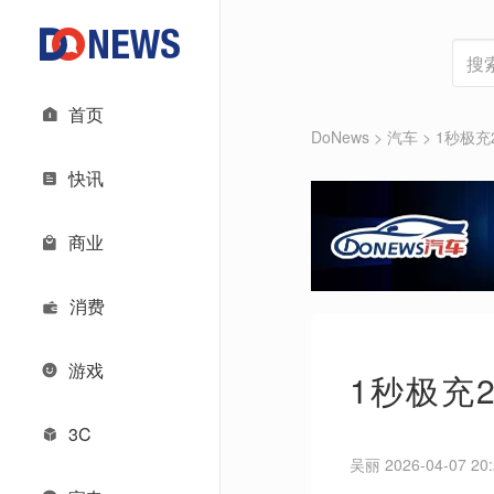
首页
DoNews
>
汽车
>
1秒极充
快讯
商业
消费
游戏
1秒极充
3C
吴丽 2026-04-07 20: