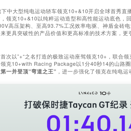
旗下中大型纯电运动轿车领克10+&10开启全球首秀
，领克10+&10以纯粹运动造型和高性能运动底色，
00V高压架构、至高93.7%工况效率电驱、神盾金
来更具突破性的产品价值和更高标准的技术方案，更引
首次以”+“之名打造的极致运动座驾领克10+，联合
10+with Racing Package以1分40秒14的
，进一步强化了领克在纯电运
第一并登顶”弯道之王”