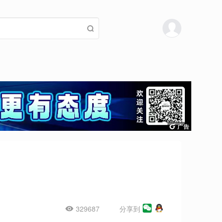
329687
分享到