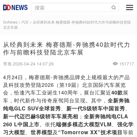
DoNews
>
汽车
>
从经典到未来 梅赛德斯-奔驰携40款时代力作与前瞻科技登陆
北京车展
从经典到未来 梅赛德斯-奔驰携40款时代力
作与前瞻科技登陆北京车展
李旭 2026-04-24 14:07:26
151717
4月24日，
梅赛德斯-奔驰携品牌史上规模最大的产品
及科技攻势登陆2026（第19届）北京国际汽车展览
会，恰逢汽车工业诞生140周年，展台汇聚近
展
40款
车，时代新作与传奇座驾同台呈现。其中，
全新奔驰
、
、
纯电GLC SUV全球首秀
新一代S级轿车中国首秀
；
新一代迈巴赫S级轿车车展亮相
全新奔驰纯电CLA
。依托
、
260 L中国上市
端侧多模态大模型VLM
强化学
、
及
等前
习大模型
世界模型
“Tomorrow XX”技术项目