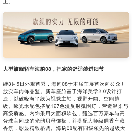
上。
大型旗舰轿车海豹08，把家的舒适装进细节
继3月5日外观首秀，海豹08于本届车展首次向公众开
放实车内饰品鉴。新车座舱基于海洋美学2.0设计打
造，以破晓海平线为视觉主轴，视野开阔、空间越
级。曦光米配色搭配127色漫反射氛围灯，营造温柔与
高级质感。内饰采用大面积软包，甄选百万豪车与高
奢珠宝同源的光韵贝母饰板，并搭配大师级调香车载
香氛，彰显精致格调。海豹08配有同级领先的越级大