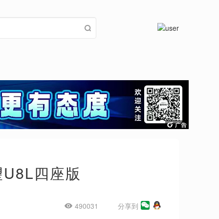
望U8L四座版
490031
分享到