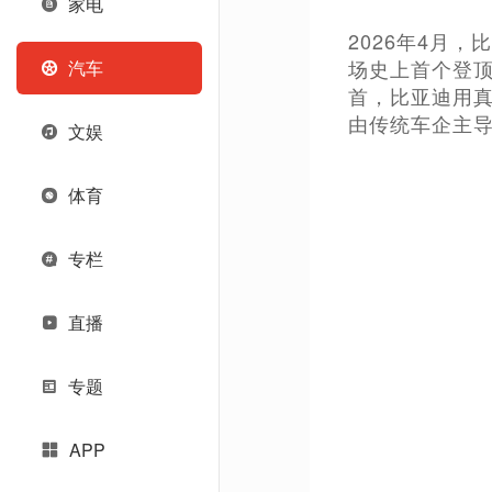
家电
2026年4月
场史上首个登顶
汽车
首，比亚迪用
由传统车企主
文娱
体育
专栏
直播
专题
APP