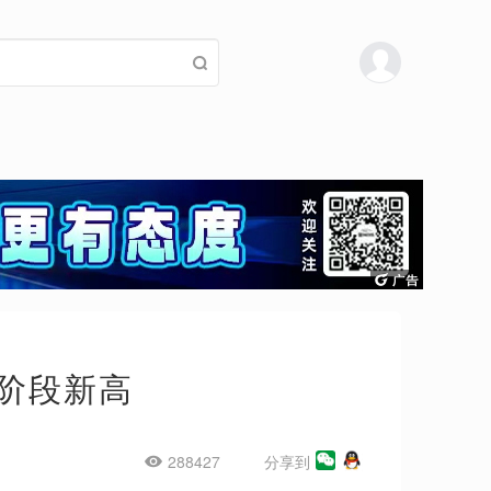
创阶段新高
288427
分享到