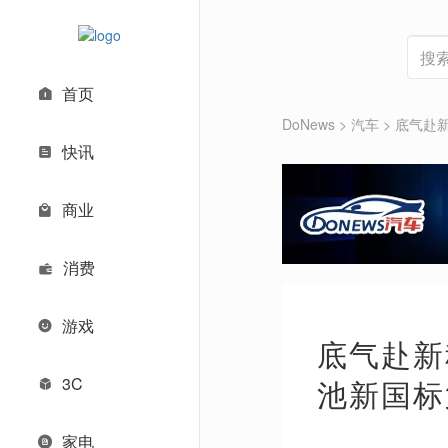
首页
DoNews
>
汽车
>
底气赴
快讯
商业
消费
游戏
底气赴新
3C
池新国标
家电