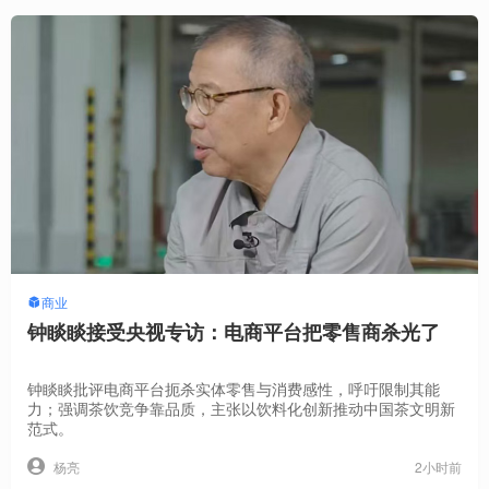
商业
钟睒睒接受央视专访：电商平台把零售商杀光了
钟睒睒批评电商平台扼杀实体零售与消费感性，呼吁限制其能
力；强调茶饮竞争靠品质，主张以饮料化创新推动中国茶文明新
范式。
2小时前
杨亮