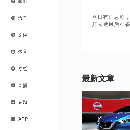
家电
今日有消息称，
汽车
开园做最后准
文娱
体育
专栏
最新文章
直播
专题
APP