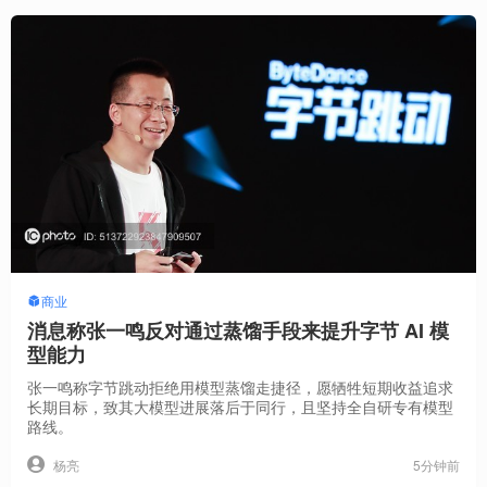
商业
消息称张一鸣反对通过蒸馏手段来提升字节 AI 模
型能力
张一鸣称字节跳动拒绝用模型蒸馏走捷径，愿牺牲短期收益追求
长期目标，致其大模型进展落后于同行，且坚持全自研专有模型
路线。
5分钟前
杨亮