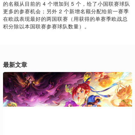
的名额从目前的 4 个增加到 5 个，给了小国联赛球队
更多的参赛机会；另外 2 个新增名额分配给前一赛季
在欧战表现最好的两国联赛（用获得的单赛季欧战总
积分除以本国联赛参赛球队数量）。
最新文章