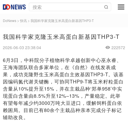
DoNews
>
快讯
>
我国科学家克隆玉米高蛋白新基因THP3-T
我国科学家克隆玉米高蛋白新基因THP3-T
2026-06-03 23:38:04
222572
6月3日，中科院分子植物科学卓越创新中心巫永睿、
王海海团队联合多家单位，在《自然》在线发表成
果，成功克隆野生玉米高蛋白主效基因THP3-T。该基
因编码氮代谢关键酶，可协同THP9-T将玉米籽粒蛋白
含量从10%提升至15%，并在主栽品种‘郑单958’中实
现蛋白含量由8.5%升至12%–13%，产量稳定。此举
有望每年减少约3000万吨大豆进口，缓解饲料蛋白依
赖困局。目前已有80余个主栽品种亲本完成分子标记
辅助改良。