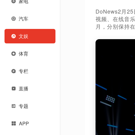
家电
DoNews2月
视频、在线音乐
汽车
月，分别保持在
文娱
体育
专栏
直播
专题
APP