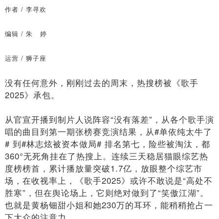
作者 / 李寻欢
编辑 / 朱 婷
运营 / 狮子座
没有任何意外，刚刚过去的周末，热搜榜被《歌手
2025》承包。
从官宣开播到制片人说阵容“没有落差”，从各个歌手演
唱的曲目到第一期张榜赛竞演结果，从#单依纯太牛了
# 到#林志炫被资本做局# 排名第七，险些被淘汰，都
360°无死角挂在了热搜上。连续三天稳居猫眼综艺热
度榜榜首，累计播放量突破1.7亿，放眼整个综艺市
场，在收视率上，《歌手2025》或许不敢说是“高处不
胜寒”，但在舆论场上，它则绝对做到了“笑傲江湖”。
也就是黄杨钿甜小姐和她230万的耳环，能稍稍抢占一
下大众的注意力。