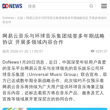
DoNews
>
文娱
>
网易云音乐与环球音乐集团续签多年期战略协议 开展多领域内
容合作
网易云音乐与环球音乐集团续签多年期战略
协议 开展多领域内容合作
杨亮 2026-01-20 11:50:57
425137
DoNews1月20日消息，
近日，中国深受年轻用户喜爱
的音乐平台网易云音乐与全球领先的音乐娱乐公司环
球音乐集团（Universal Music Group）联合宣布，双
方已达成数年期全新战略合作。此次续约不仅预示着
网易云音乐将持续为广大用户提供环球音乐海量正版
音乐内容，还标志着双方将在音乐产品、服务及艺人
宣推等领域展开更深层次的协同合作。