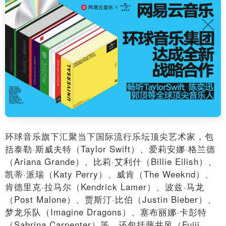
环球音乐旗下汇聚当下国际流行乐坛顶尖艺术家，包
括泰勒·斯威夫特（Taylor Swift）、爱莉安娜·格兰德
（Ariana Grande）、比莉·艾利什（Billie Eilish）、
凯蒂·派瑞（Katy Perry）、威肯（The Weeknd）、
肯德里克·拉马尔（Kendrick Lamer）、波兹·马龙
（Post Malone）、贾斯汀·比伯（Justin Bieber）、
梦龙乐队（Imagine Dragons）、塞布丽娜·卡彭特
（Sabrina Carpenter）等，还包括藤井风（Fujii