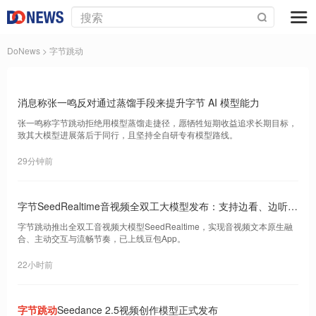
DoNews
> 字节跳动
消息称张一鸣反对通过蒸馏手段来提升字节 AI 模型能力
张一鸣称字节跳动拒绝用模型蒸馏走捷径，愿牺牲短期收益追求长期目标，
致其大模型进展落后于同行，且坚持全自研专有模型路线。
29分钟前
字节SeedRealtime音视频全双工大模型发布：支持边看、边听、
边说，已上线豆包
字节跳动推出全双工音视频大模型SeedRealtime，实现音视频文本原生融
合、主动交互与流畅节奏，已上线豆包App。
22小时前
字节跳动
Seedance 2.5视频创作模型正式发布