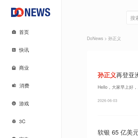
首页
DoNews
> 孙正义
快讯
商业
孙正义
再登亚
体原型｜Do早
消费
Hello，大家早上
2026-06-03
游戏
3C
软银 65 亿美