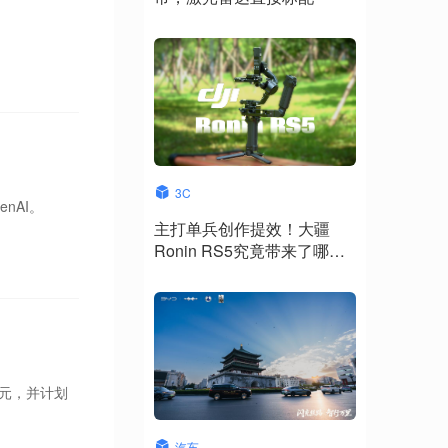
。
3C
nAI。
主打单兵创作提效！大疆
Ronin RS5究竟带来了哪些
升级？
日元，并计划
汽车