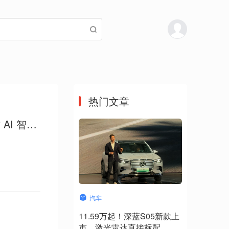
热门文章
I 智能
汽车
11.59万起！深蓝S05新款上
市，激光雷达直接标配