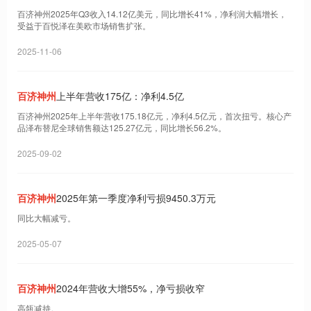
百济神州2025年Q3收入14.12亿美元，同比增长41%，净利润大幅增长，
受益于百悦泽在美欧市场销售扩张。
2025-11-06
百济神州
上半年营收175亿：净利4.5亿
百济神州2025年上半年营收175.18亿元，净利4.5亿元，首次扭亏。核心产
品泽布替尼全球销售额达125.27亿元，同比增长56.2%。
2025-09-02
百济神州
2025年第一季度净利亏损9450.3万元
同比大幅减亏。
2025-05-07
百济神州
2024年营收大增55%，净亏损收窄
高瓴减持。