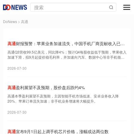
DoNews
> 高通
高通
财报预警：苹果业务加速流失，中国手机厂商贡献收入已触
底
高通Q3营收99.5亿美元，同比降4%；预计Q4每股收益低于预期，苹果收入
加速下滑，拟9月起提价稳毛利率，并加速向汽车、数据中心等非手机领域
转型。
2026-07-30
高通
盈利展望不及预期，股价盘后跌约4%
高通本季盈利展望不及预期，主因智能手机市场低迷、安卓业务收入降
20%、苹果订单流失加速；非手机业务增速将大幅提升。
2026-07-30
高通
宣布9月1日起上调手机芯片价格，涨幅或达两位数