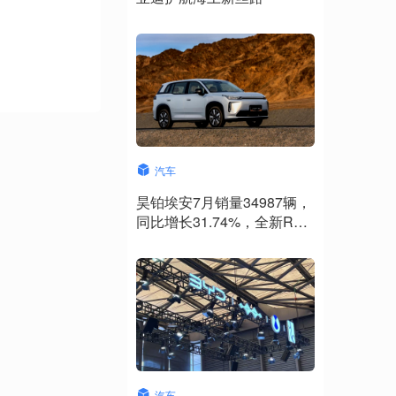
汽车
昊铂埃安7月销量34987辆，
同比增长31.74%，全新Ray
系列蓄势待发
汽车