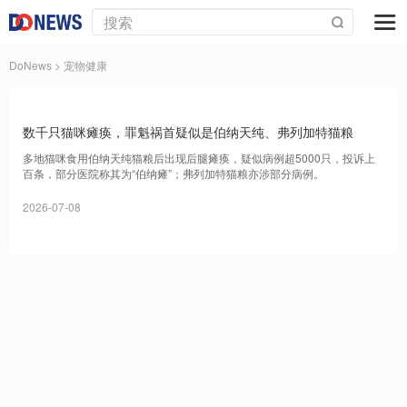
DoNews
> 宠物健康
数千只猫咪瘫痪，罪魁祸首疑似是伯纳天纯、弗列加特猫粮
多地猫咪食用伯纳天纯猫粮后出现后腿瘫痪，疑似病例超5000只，投诉上
百条，部分医院称其为“伯纳瘫”；弗列加特猫粮亦涉部分病例。
2026-07-08