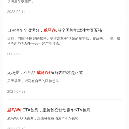
享海量车载曲库。
2022-02-14
自主泊车全项满分，
威马W6
获全国智能驾驶大赛五强
近期，围绕“全国智能驾驶大赛谁是车王”话题的车主帖，在蔚来、小鹏、威
马等新势力APP平台引起广泛讨论。
2021-09-30
无场景，不产品
威马W6
练好内功才是正道
关于场景，威马有自己的独特想法
2021-07-23
威马W6
OTA首秀，座舱秒变移动豪华KTV包厢
威马W6 OTA首秀，座舱秒变移动豪华KTV包厢
2021-07-19