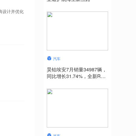
经典设计并优化
汽车
昊铂埃安7月销量34987辆，
同比增长31.74%，全新Ray
系列蓄势待发
汽车