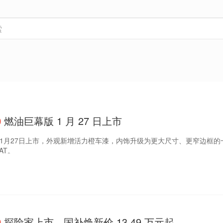
0
燃油巨幕版 1 月 27 日上市
将于1月27日上市，外观新增活力橙车漆，内饰升级为更大尺寸、更窄边框的
AT。
0
探险家上市，国补焕新价 13.49 万元起