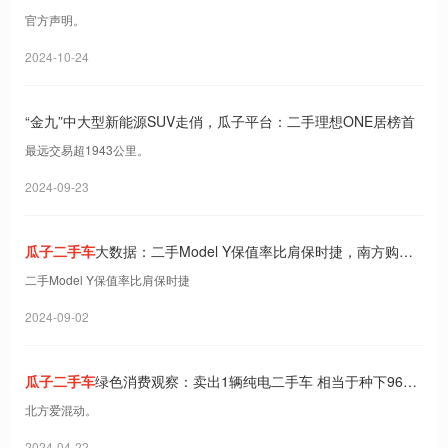
官方声明。
2024-10-24
“金九”中大型新能源SUV走俏，瓜子平台：二手理想ONE居榜首
最远交易超1943公里。
2024-09-23
瓜子二手车
大数据：二手Model Y保值率比肩保时捷，南方购车
价更香！
二手Model Y保值率比肩保时捷
2024-09-02
瓜子二手车
绿色消费观察：卖出1辆纯电二手车 相当于种下960
棵梭梭树
北方爱混动。
2024-04-22