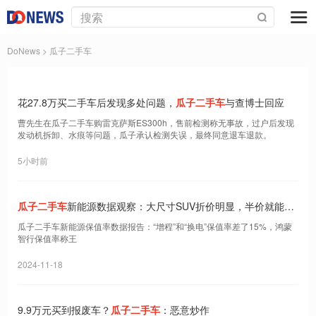
DoNews
> 瓜子二手车
花27.8万买二手车后发现多处问题，
瓜子二手车
与查博士回应
曹先生在瓜子二手车购雷克萨斯ES300h，售前检测称无事故，过户后发现
发动机拆卸、水痕等问题，瓜子承认检测失误，最终同意退车退款。
5小时前
瓜子二手车
新能源数据观察：大尺寸SUV折价明显，半价就能尽
享大空间
瓜子二手车新能源保值率数据报告：“增程”和“换电”保值率差了15%，鸿蒙
智行保值率称王
2024-11-18
9.9万元买到报废车？
瓜子二手车
：恶意炒作